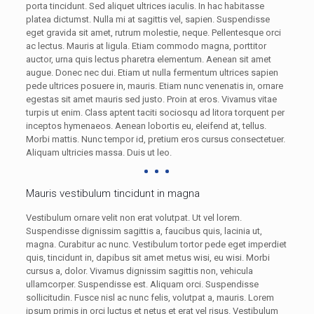
porta tincidunt. Sed aliquet ultrices iaculis. In hac habitasse
platea dictumst. Nulla mi at sagittis vel, sapien. Suspendisse
eget gravida sit amet, rutrum molestie, neque. Pellentesque orci
ac lectus. Mauris at ligula. Etiam commodo magna, porttitor
auctor, urna quis lectus pharetra elementum. Aenean sit amet
augue. Donec nec dui. Etiam ut nulla fermentum ultrices sapien
pede ultrices posuere in, mauris. Etiam nunc venenatis in, ornare
egestas sit amet mauris sed justo. Proin at eros. Vivamus vitae
turpis ut enim. Class aptent taciti sociosqu ad litora torquent per
inceptos hymenaeos. Aenean lobortis eu, eleifend at, tellus.
Morbi mattis. Nunc tempor id, pretium eros cursus consectetuer.
Aliquam ultricies massa. Duis ut leo.
Mauris vestibulum tincidunt in magna
Vestibulum ornare velit non erat volutpat. Ut vel lorem.
Suspendisse dignissim sagittis a, faucibus quis, lacinia ut,
magna. Curabitur ac nunc. Vestibulum tortor pede eget imperdiet
quis, tincidunt in, dapibus sit amet metus wisi, eu wisi. Morbi
cursus a, dolor. Vivamus dignissim sagittis non, vehicula
ullamcorper. Suspendisse est. Aliquam orci. Suspendisse
sollicitudin. Fusce nisl ac nunc felis, volutpat a, mauris. Lorem
ipsum primis in orci luctus et netus et erat vel risus. Vestibulum