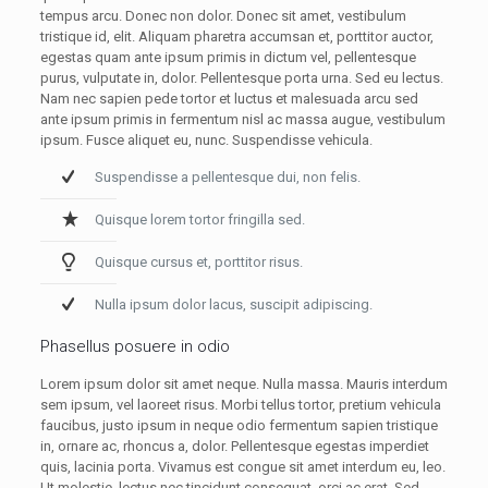
tempus arcu. Donec non dolor. Donec sit amet, vestibulum
tristique id, elit. Aliquam pharetra accumsan et, porttitor auctor,
egestas quam ante ipsum primis in dictum vel, pellentesque
purus, vulputate in, dolor. Pellentesque porta urna. Sed eu lectus.
Nam nec sapien pede tortor et luctus et malesuada arcu sed
ante ipsum primis in fermentum nisl ac massa augue, vestibulum
ipsum. Fusce aliquet eu, nunc. Suspendisse vehicula.
Suspendisse a pellentesque dui, non felis.
Quisque lorem tortor fringilla sed.
Quisque cursus et, porttitor risus.
Nulla ipsum dolor lacus, suscipit adipiscing.
Phasellus posuere in odio
Lorem ipsum dolor sit amet neque. Nulla massa. Mauris interdum
sem ipsum, vel laoreet risus. Morbi tellus tortor, pretium vehicula
faucibus, justo ipsum in neque odio fermentum sapien tristique
in, ornare ac, rhoncus a, dolor. Pellentesque egestas imperdiet
quis, lacinia porta. Vivamus est congue sit amet interdum eu, leo.
Ut molestie, lectus nec tincidunt consequat, orci ac erat. Sed