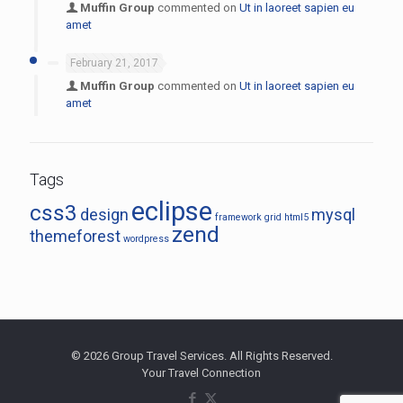
Muffin Group
commented on
Ut in laoreet sapien eu
amet
February 21, 2017
Muffin Group
commented on
Ut in laoreet sapien eu
amet
Tags
eclipse
css3
design
mysql
framework
grid
html5
zend
themeforest
wordpress
© 2026 Group Travel Services. All Rights Reserved.
Your Travel Connection